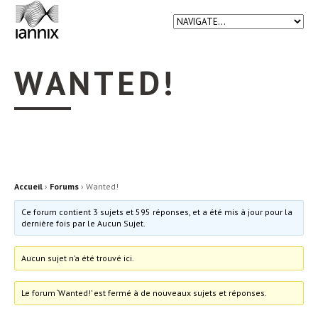
WANTED!
Accueil
›
Forums
›
Wanted!
Ce forum contient 3 sujets et 595 réponses, et a été mis à jour pour la
dernière fois par
le Aucun Sujet.
Aucun sujet n’a été trouvé ici.
Le forum ‘Wanted!’ est fermé à de nouveaux sujets et réponses.