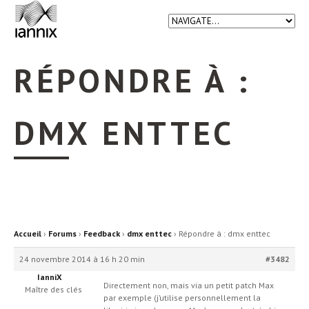
RÉPONDRE À :
DMX ENTTEC
Accueil
›
Forums
›
Feedback
›
dmx enttec
›
Répondre à : dmx enttec
24 novembre 2014 à 16 h 20 min
#3482
IanniX
Directement non, mais via un petit patch Max
Maître des clés
par exemple (j’utilise personnellement la