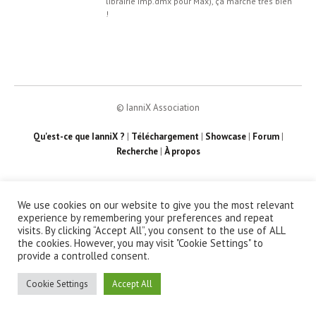
librairie imp.dmx pour Max), ça marche très bien
!
© IanniX Association
Qu'est-ce que IanniX ?
|
Téléchargement
|
Showcase
|
Forum
|
Recherche
|
À propos
We use cookies on our website to give you the most relevant
experience by remembering your preferences and repeat
visits. By clicking “Accept All”, you consent to the use of ALL
the cookies. However, you may visit "Cookie Settings" to
provide a controlled consent.
Cookie Settings
Accept All