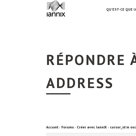
QU’EST-CE QUE I
RÉPONDRE À
ADDRESS
Accueil
›
Forums
›
Créer avec IanniX
›
cursor_id in os