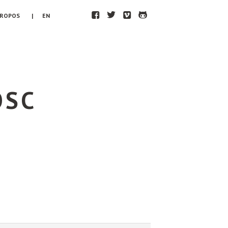
F
T
V
H
PROPOS
| EN
OSC