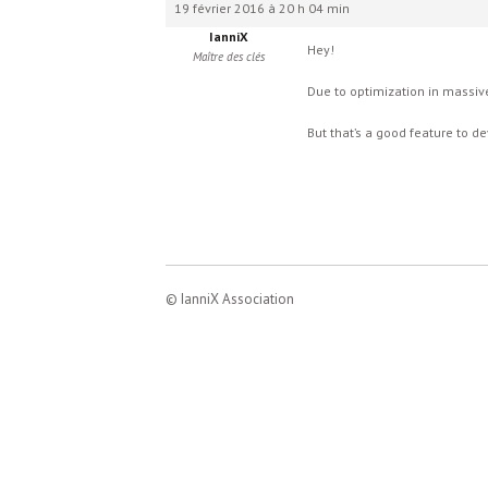
19 février 2016 à 20 h 04 min
IanniX
Hey!
Maître des clés
Due to optimization in massive
But that’s a good feature to d
© IanniX Association