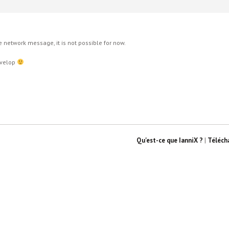
 network message, it is not possible for now.
evelop
Qu'est-ce que IanniX ?
|
Téléch