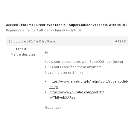
Accueil
›
Forums
›
Créer avec IanniX
›
SuperCollider vs IanniX with MIDI
›
Répondre à : SuperCollider vs IanniX with MIDI
23 octobre 2017 à 0 h 29 min
#4178
IanniX
Hi!
Maître des clés
I saw some examples with SuperCollider (using
OSC) but I can’t find them anymore…
I just find theses 2 links
https://www.iannix.org/fr/help/topic/supercollider-
help/
https://www.youtube.com/watch?
v=TbBvobXA7ao
Good luck!