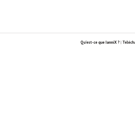
Qu'est-ce que IanniX ?
|
Téléch