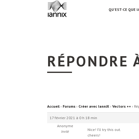
QU’EST-CE QUE I
RÉPONDRE À
Accueil
›
Forums
›
Créer avec IanniX
›
Vectors ++
›
Ré
17 février 2021 à 0 h 18 min
Anonyme
Nice! I’ll try this out.
Invité
cheers!