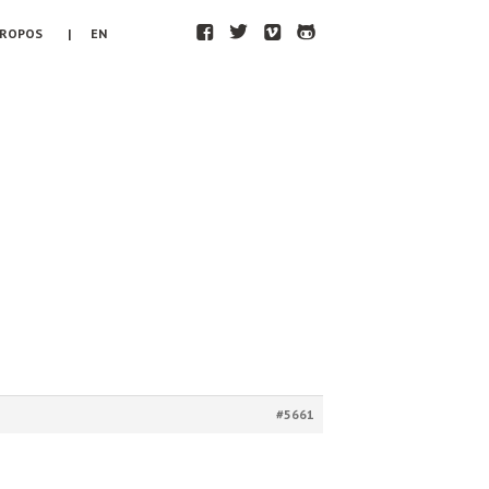
F
T
V
H
PROPOS
| EN
#5661