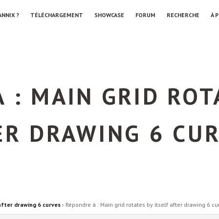
ANNIX ?
TÉLÉCHARGEMENT
SHOWCASE
FORUM
RECHERCHE
À 
 : MAIN GRID ROT
ER DRAWING 6 CU
after drawing 6 curves
›
Répondre à : Main grid rotates by itself after drawing 6 cu