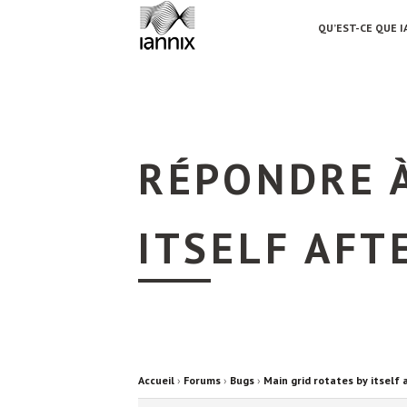
QU’EST-CE QUE I
RÉPONDRE À
ITSELF AFT
Accueil
›
Forums
›
Bugs
›
Main grid rotates by itself 