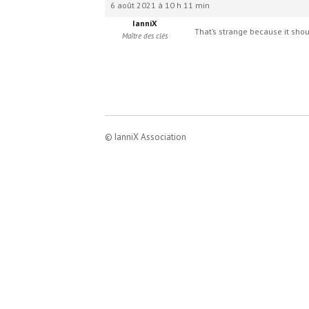
6 août 2021 à 10 h 11 min
IanniX
That’s strange because it shoud
Maître des clés
© IanniX Association