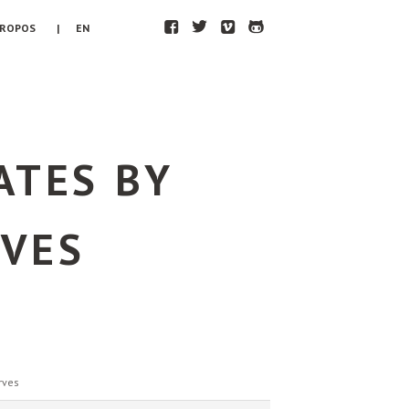
F
T
V
H
PROPOS
| EN
ATES BY
RVES
rves