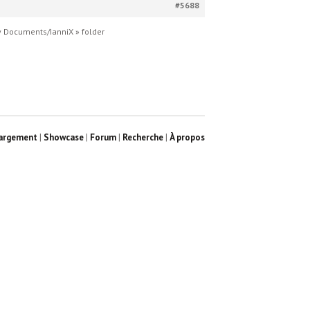
#5688
 My Documents/IanniX » folder
argement
|
Showcase
|
Forum
|
Recherche
|
À propos