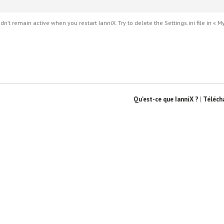
n’t remain active when you restart IanniX. Try to delete the Settings.ini file in «
Qu'est-ce que IanniX ?
|
Téléch