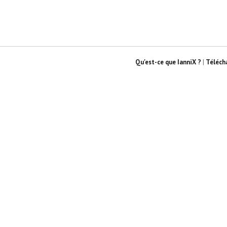
Qu'est-ce que IanniX ?
|
Téléch