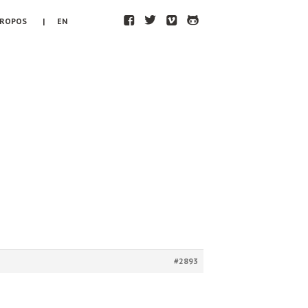
F
T
V
H
PROPOS
| EN
#2893