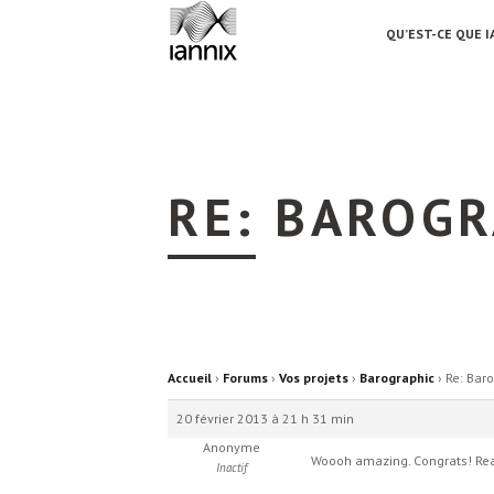
QU’EST-CE QUE I
RE: BAROGR
Accueil
›
Forums
›
Vos projets
›
Barographic
›
Re: Bar
20 février 2013 à 21 h 31 min
Anonyme
Woooh amazing. Congrats! Rea
Inactif