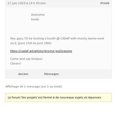
22 juin 2020 à 19 h 30 min
#5606
Anonyme
Invité
Hey guys, I’ll be hosting a booth @ CADAF with mostly Iannix work
on it. (june 25th to june 28th)
https://cadaf.art/artists/jerome-guilleaume
Come and say bonjour.
Cheers!
Auteur
Messages
Affichage de 1 message (sur 1 au total)
Le forum ‘Vos projets’ est fermé à de nouveaux sujets et réponses.