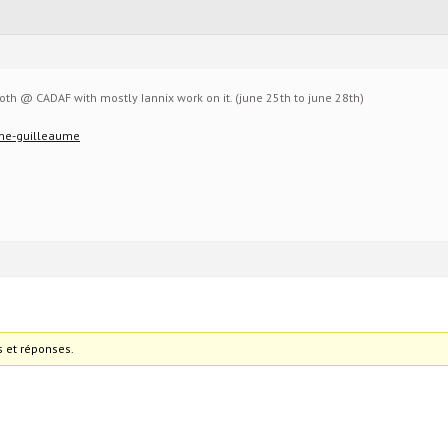
ooth @ CADAF with mostly Iannix work on it. (june 25th to june 28th)
rome-guilleaume
s et réponses.