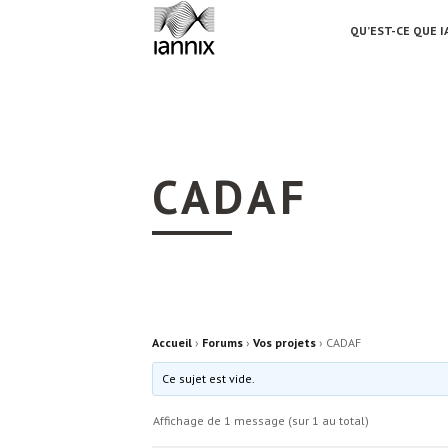
QU’EST-CE QUE I
CADAF
Accueil
›
Forums
›
Vos projets
›
CADAF
Ce sujet est vide.
Affichage de 1 message (sur 1 au total)