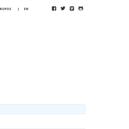
F
T
V
H
PROPOS
| EN