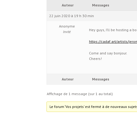
Auteur
Messages
22 juin 2020 à 19 h 30 min
Anonyme
Hey guys, I’ll be hosting a b
Invité
https://cadaf.art/artists/je
Come and say bonjour.
Cheers!
Auteur
Messages
Affichage de 1 message (sur 1 au total)
Le forum ‘Vos projets’ est fermé à de nouveaux sujet