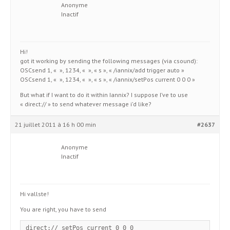
Anonyme
Inactif
Hi!
got it working by sending the following messages (via csound):
OSCsend 1, « », 1234, « », « s », « /iannix/add trigger auto »
OSCsend 1, « », 1234, « », « s », « /iannix/setPos current 0 0 0 »
But what if I want to do it within Iannix? I suppose I’ve to use
« direct:// » to send whatever message i’d like?
21 juillet 2011 à 16 h 00 min
#2637
Anonyme
Inactif
Hi vallste!
You are right, you have to send
direct:// setPos current 0 0 0