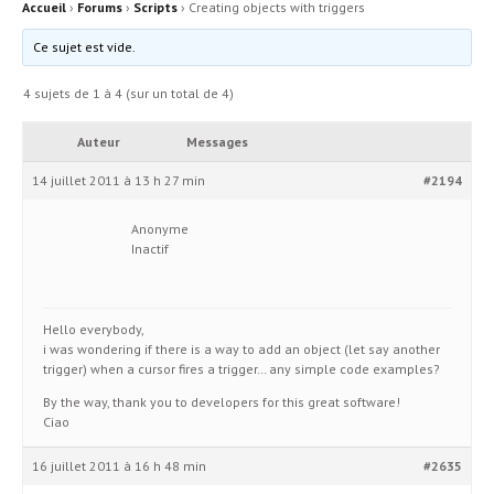
Accueil
›
Forums
›
Scripts
›
Creating objects with triggers
Ce sujet est vide.
4 sujets de 1 à 4 (sur un total de 4)
Auteur
Messages
14 juillet 2011 à 13 h 27 min
#2194
Anonyme
Inactif
Hello everybody,
i was wondering if there is a way to add an object (let say another
trigger) when a cursor fires a trigger… any simple code examples?
By the way, thank you to developers for this great software!
Ciao
16 juillet 2011 à 16 h 48 min
#2635