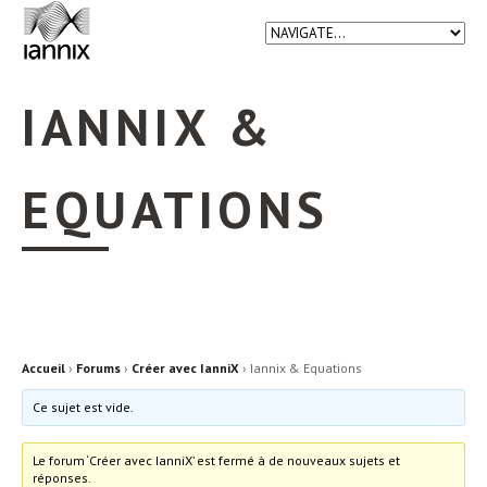
IANNIX &
EQUATIONS
Accueil
›
Forums
›
Créer avec IanniX
›
Iannix & Equations
Ce sujet est vide.
Le forum ‘Créer avec IanniX’ est fermé à de nouveaux sujets et
réponses.