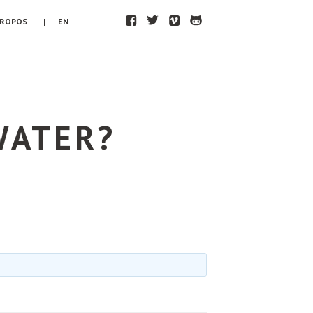
F
T
V
H
PROPOS
| EN
WATER?