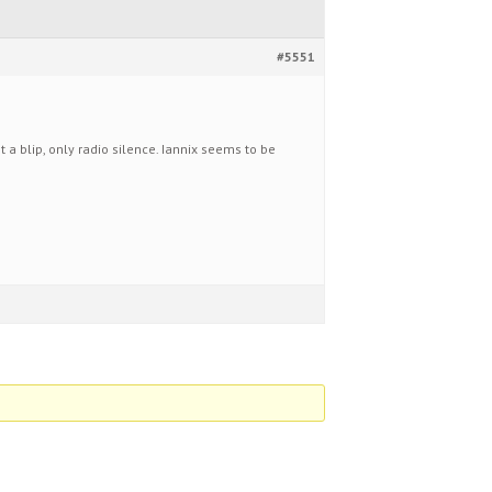
#5551
 a blip, only radio silence. Iannix seems to be