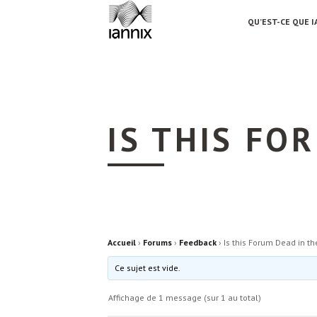
QU’EST-CE QUE I
IS THIS FO
Accueil
›
Forums
›
Feedback
›
Is this Forum Dead in t
Ce sujet est vide.
Affichage de 1 message (sur 1 au total)