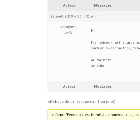
Auteur
Messages
29 août 2019 à 13 h 01 min
Anonyme
Hi,
Invité
I’ve noticed that the large 
such an awesome tool, it’s 
All the best,
António
Auteur
Messages
Affichage de 1 message (sur 1 au total)
Le forum ‘Feedback’ est fermé à de nouveaux sujets 