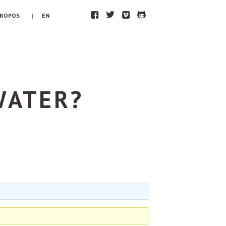
F
T
V
H
PROPOS
| EN
WATER?