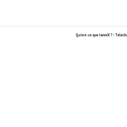
Qu'est-ce que IanniX ?
|
Téléch