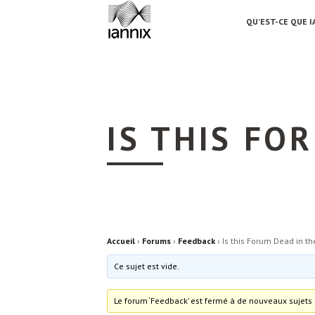
QU’EST-CE QUE I
IS THIS FO
Accueil
›
Forums
›
Feedback
›
Is this Forum Dead in t
Ce sujet est vide.
Le forum ‘Feedback’ est fermé à de nouveaux sujets 