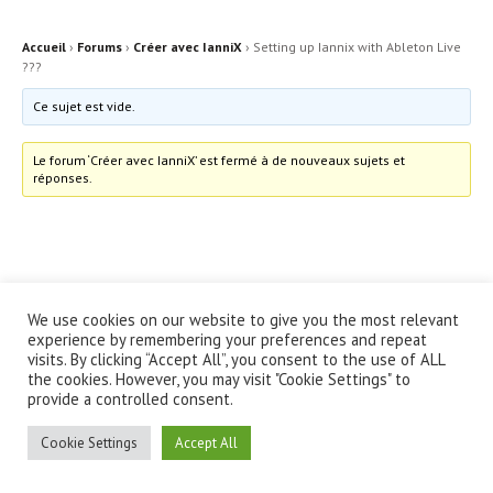
Accueil
›
Forums
›
Créer avec IanniX
›
Setting up Iannix with Ableton Live
???
Ce sujet est vide.
Le forum ‘Créer avec IanniX’ est fermé à de nouveaux sujets et
réponses.
We use cookies on our website to give you the most relevant
© IanniX Association
experience by remembering your preferences and repeat
visits. By clicking “Accept All”, you consent to the use of ALL
the cookies. However, you may visit "Cookie Settings" to
Qu'est-ce que IanniX ?
|
Téléchargement
|
Showcase
|
Forum
|
provide a controlled consent.
Recherche
|
À propos
Cookie Settings
Accept All