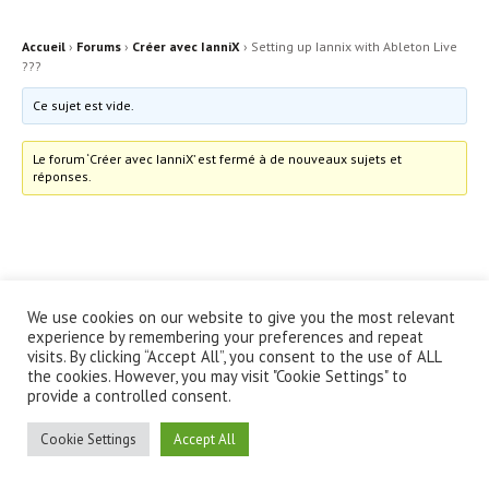
Accueil
›
Forums
›
Créer avec IanniX
›
Setting up Iannix with Ableton Live
???
Ce sujet est vide.
Le forum ‘Créer avec IanniX’ est fermé à de nouveaux sujets et
réponses.
We use cookies on our website to give you the most relevant
© IanniX Association
experience by remembering your preferences and repeat
visits. By clicking “Accept All”, you consent to the use of ALL
the cookies. However, you may visit "Cookie Settings" to
Qu'est-ce que IanniX ?
|
Téléchargement
|
Showcase
|
Forum
|
provide a controlled consent.
Recherche
|
À propos
Cookie Settings
Accept All