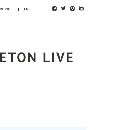
F
T
V
H
PROPOS
| EN
ETON LIVE