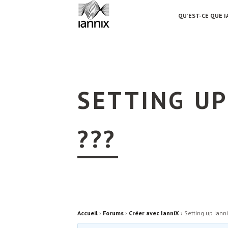
QU’EST-CE QUE I
SETTING UP
???
Accueil
›
Forums
›
Créer avec IanniX
›
Setting up Iann