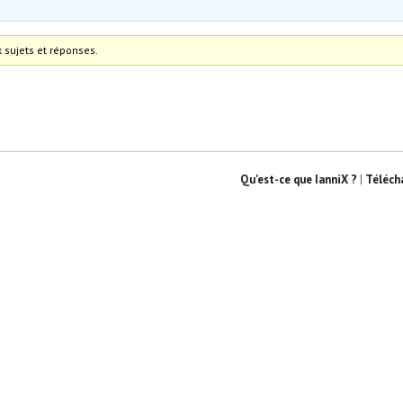
 sujets et réponses.
Qu'est-ce que IanniX ?
|
Téléch