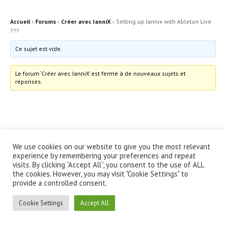
Accueil
›
Forums
›
Créer avec IanniX
›
Setting up Iannix with Ableton Live
???
Ce sujet est vide.
Le forum ‘Créer avec IanniX’ est fermé à de nouveaux sujets et
réponses.
We use cookies on our website to give you the most relevant
© IanniX Association
experience by remembering your preferences and repeat
visits. By clicking “Accept All”, you consent to the use of ALL
the cookies. However, you may visit "Cookie Settings" to
Qu'est-ce que IanniX ?
|
Téléchargement
|
Showcase
|
Forum
|
provide a controlled consent.
Recherche
|
À propos
Cookie Settings
Accept All