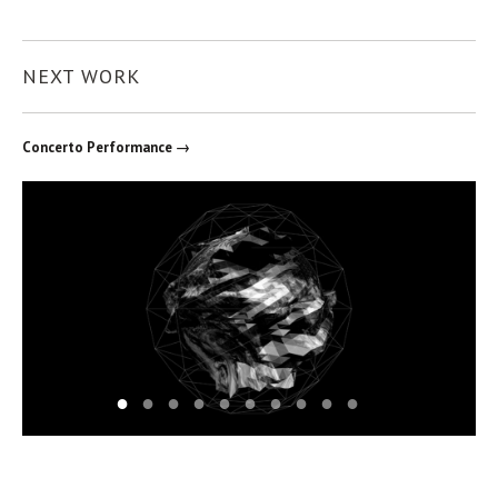
NEXT WORK
Concerto Performance →
1
2
3
4
5
6
7
8
9
10