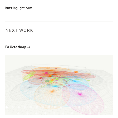
buzzinglight.com
NEXT WORK
Fa Octothorp →
1
2
3
4
5
6
7
8
9
10
11
12
13
14
15
16
17
18
19
20
21
22
23
24
25