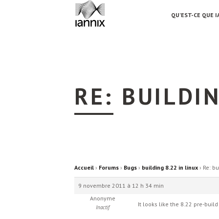
QU’EST-CE QUE I
RE: BUILDI
Accueil
›
Forums
›
Bugs
›
building 8.22 in linux
›
Re: bu
9 novembre 2011 à 12 h 34 min
Anonyme
It looks like the 8.22 pre-buil
Inactif