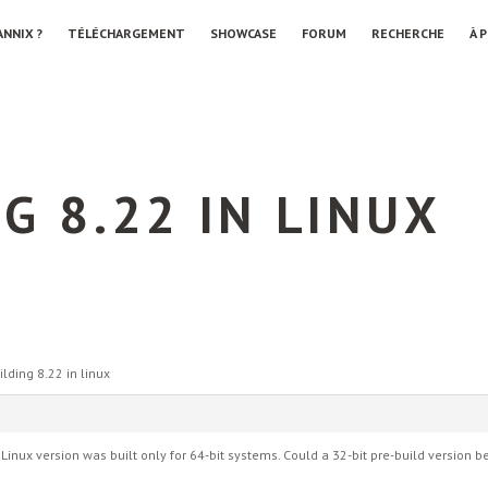
ANNIX ?
TÉLÉCHARGEMENT
SHOWCASE
FORUM
RECHERCHE
À 
NG 8.22 IN LINUX
ilding 8.22 in linux
d Linux version was built only for 64-bit systems. Could a 32-bit pre-build version 