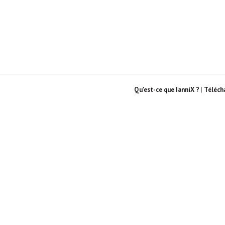
Qu'est-ce que IanniX ?
|
Téléch