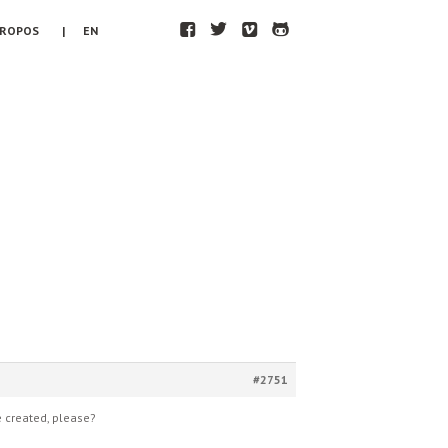
F
T
V
H
PROPOS
| EN
#2751
be created, please?