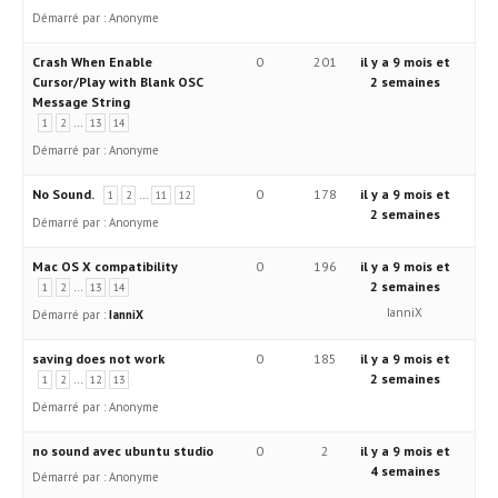
Démarré par :
Anonyme
Crash When Enable
0
201
il y a 9 mois et
Cursor/Play with Blank OSC
2 semaines
Message String
…
1
2
13
14
Démarré par :
Anonyme
No Sound.
…
0
178
il y a 9 mois et
1
2
11
12
2 semaines
Démarré par :
Anonyme
Mac OS X compatibility
0
196
il y a 9 mois et
…
2 semaines
1
2
13
14
IanniX
Démarré par :
IanniX
saving does not work
0
185
il y a 9 mois et
…
2 semaines
1
2
12
13
Démarré par :
Anonyme
no sound avec ubuntu studio
0
2
il y a 9 mois et
4 semaines
Démarré par :
Anonyme