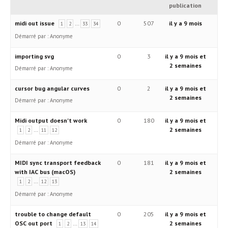
publication
midi out issue
…
0
507
il y a 9 mois
1
2
33
34
Démarré par :
Anonyme
importing svg
0
3
il y a 9 mois et
2 semaines
Démarré par :
Anonyme
cursor bug angular curves
0
2
il y a 9 mois et
2 semaines
Démarré par :
Anonyme
Midi output doesn't work
0
180
il y a 9 mois et
…
2 semaines
1
2
11
12
Démarré par :
Anonyme
MIDI sync transport feedback
0
181
il y a 9 mois et
with IAC bus (macOS)
2 semaines
…
1
2
12
13
Démarré par :
Anonyme
trouble to change default
0
205
il y a 9 mois et
OSC out port
…
2 semaines
1
2
13
14