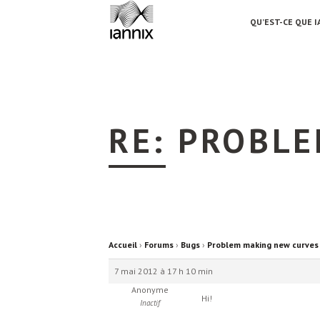
QU’EST-CE QUE I
RE: PROBL
Accueil
›
Forums
›
Bugs
›
Problem making new curves
7 mai 2012 à 17 h 10 min
Anonyme
Hi!
Inactif