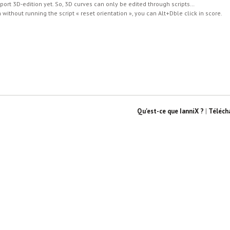
port 3D-edition yet. So, 3D curves can only be edited through scripts…
n without running the script « reset orientation », you can Alt+Dble click in score.
Qu'est-ce que IanniX ?
|
Téléch