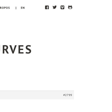
F
T
V
H
PROPOS
| EN
URVES
#2799