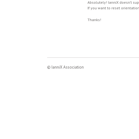
Absolutely! IanniX doesn’t sup
If you want to reset orientatio
Thanks!
© IanniX Association