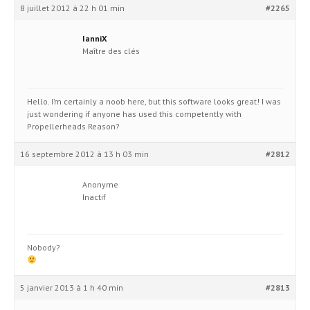
8 juillet 2012 à 22 h 01 min
#2265
IanniX
Maître des clés
Hello. I’m certainly a noob here, but this software looks great! I was
just wondering if anyone has used this competently with
Propellerheads Reason?
16 septembre 2012 à 13 h 03 min
#2812
Anonyme
Inactif
Nobody?
5 janvier 2013 à 1 h 40 min
#2813