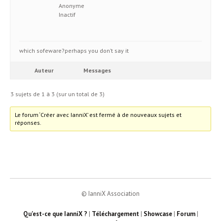
Anonyme
Inactif
which sofeware?perhaps you don’t say it
Auteur
Messages
3 sujets de 1 à 3 (sur un total de 3)
Le forum ‘Créer avec IanniX’ est fermé à de nouveaux sujets et
réponses.
© IanniX Association
Qu'est-ce que IanniX ?
|
Téléchargement
|
Showcase
|
Forum
|