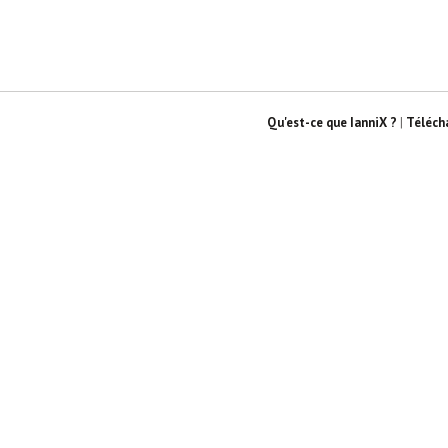
Qu'est-ce que IanniX ?
|
Téléch