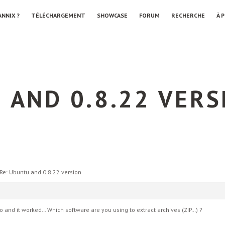
ANNIX ?
TÉLÉCHARGEMENT
SHOWCASE
FORUM
RECHERCHE
À 
 AND 0.8.22 VERS
Re: Ubuntu and 0.8.22 version
 and it worked… Which software are you using to extract archives (ZIP…) ?