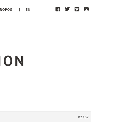
F
T
V
H
PROPOS
| EN
ION
#2762