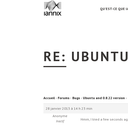
QU’EST-CE QUE I
RE: UBUNTU
Accueil
›
Forums
›
Bugs
›
Ubuntu and 0.8.22 version
›
28 janvier 2013 à 14 h 23 min
Anonyme
Hmm, I tried a few seconds ago
Inactif