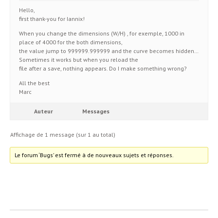
Hello,
first thank-you for Iannix!
When you change the dimensions (W/H) , for exemple, 1000 in
place of 4000 for the both dimensions,
the value jump to 999999.999999 and the curve becomes hidden…
Sometimes it works but when you reload the
file after a save, nothing appears. Do I make something wrong?
All the best
Marc
Auteur
Messages
Affichage de 1 message (sur 1 au total)
Le forum ‘Bugs’ est fermé à de nouveaux sujets et réponses.